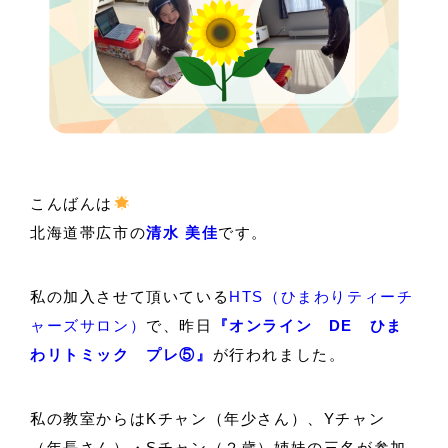
こんばんは
北海道帯広市の
清水 美佳
です。
私の加入させて頂いている
HTS（ひまわりティーチ
ャーズサロン）
で、昨日
『オンライン DE ひま
わリトミック プレ⑤』
が行われました。
私の教室からはKチャン（年少さん）、Yチャン
（年長さん）・Sチャン（２歳）姉妹の三名が参加