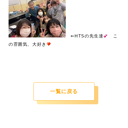
⇐HTSの先生達
こ
の雰囲気、大好き
一覧に戻る